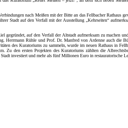
as Kuratorium „Rettet Meißen – jetzt!“, an dem sich neben Meißener
erbindungen nach Meißen mit der Bitte an das Fellbacher Rathaus gew
ihrer Stadt auf den Verfall mit der Ausstellung „Kehrseiten“ aufmerk
iel gegründet, auf den Verfall der Altstadt aufmerksam zu machen un
ng. Herrmann Rühle und Prof. Dr. Manfred von Ardenne auch die Bürge
ivitäten des Kuratoriums zu sammeln, wurde im neuen Rathaus in Fel
um. Zu den ersten Projekten des Kuratoriums zählten die Albrechtsb
adt investiert und mehr als fünf Millionen Euro in restauratorische Le