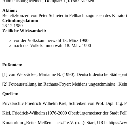
Albrechtsburg Meißen, Domplatz 1, 01662 Meißen
Aktion:
Benefizkonzert von Peter Schreier in Fellbach zugunsten des Kurator
Gründungsdatum:
28.12.1989
Zeitliche Wirksamkeit:
vor der Volkskammerwahl 18. März 1990
nach der Volkskammerwahl 18. März 1990
Fußnoten:
[1] von Weizsäcker, Marianne B. (1990): Deutsch-deutsche Städtepart
[2] Fotoausstellung im Rathaus-Foyer: Meißens ungeschminkte „Kehrsei
Quellen:
Privatarchiv Friedrich-Wilhelm Kiel, Schreiben von Prof. Dipl.-Ing.
Kiel, Friedrich-Wilhelm (1976-2000 Oberbürgermeister der Stadt Fell
Kuratorium „Rettet Meißen – Jetzt“ e.V. (o.J.): Start, URL: https://