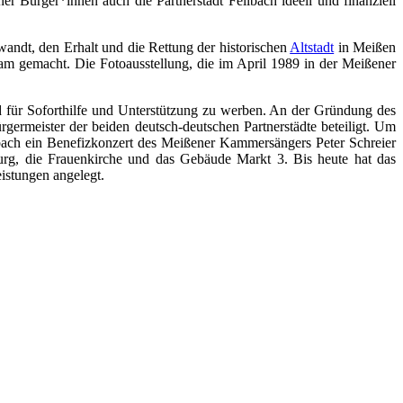
 Bürger*innen auch die Partnerstadt Fellbach ideell und finanziell
andt, den Erhalt und die Rettung der historischen
Altstadt
in Meißen
sam gemacht. Die Fotoausstellung, die im April 1989 in der Meißener
d für Soforthilfe und Unterstützung zu werben. An der Gründung des
rmeister der beiden deutsch-deutschen Partnerstädte beteiligt. Um
lbach ein Benefizkonzert des Meißener Kammersängers Peter Schreier
urg, die Frauenkirche und das Gebäude Markt 3. Bis heute hat das
istungen angelegt.