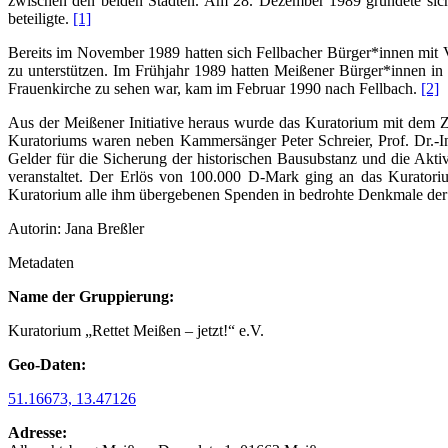
zwischen den beiden Städten. Am 28. Dezember 1989 gründete sich d
beteiligte.
[1]
Bereits im November 1989 hatten sich Fellbacher Bürger*innen mit V
zu unterstützen. Im Frühjahr 1989 hatten Meißener Bürger*innen in 
Frauenkirche zu sehen war, kam im Februar 1990 nach Fellbach.
[2]
Aus der Meißener Initiative heraus wurde das Kuratorium mit dem Z
Kuratoriums waren neben Kammersänger Peter Schreier, Prof. Dr.-I
Gelder für die Sicherung der historischen Bausubstanz und die Akt
veranstaltet. Der Erlös von 100.000 D-Mark ging an das Kuratori
Kuratorium alle ihm übergebenen Spenden in bedrohte Denkmale der St
Autorin: Jana Breßler
Metadaten
Name der Gruppierung:
Kuratorium „Rettet Meißen – jetzt!“ e.V.
Geo-Daten:
51.16673, 13.47126
Adresse: