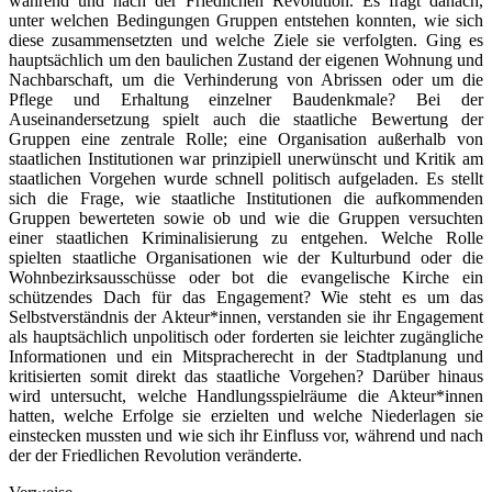
während und nach der Friedlichen Revolution. Es fragt danach,
unter welchen Bedingungen Gruppen entstehen konnten, wie sich
diese zusammensetzten und welche Ziele sie verfolgten. Ging es
hauptsächlich um den baulichen Zustand der eigenen Wohnung und
Nachbarschaft, um die Verhinderung von Abrissen oder um die
Pflege und Erhaltung einzelner Baudenkmale? Bei der
Auseinandersetzung spielt auch die staatliche Bewertung der
Gruppen eine zentrale Rolle; eine Organisation außerhalb von
staatlichen Institutionen war prinzipiell unerwünscht und Kritik am
staatlichen Vorgehen wurde schnell politisch aufgeladen. Es stellt
sich die Frage, wie staatliche Institutionen die aufkommenden
Gruppen bewerteten sowie ob und wie die Gruppen versuchten
einer staatlichen Kriminalisierung zu entgehen. Welche Rolle
spielten staatliche Organisationen wie der Kulturbund oder die
Wohnbezirksausschüsse oder bot die evangelische Kirche ein
schützendes Dach für das Engagement? Wie steht es um das
Selbstverständnis der Akteur*innen, verstanden sie ihr Engagement
als hauptsächlich unpolitisch oder forderten sie leichter zugängliche
Informationen und ein Mitspracherecht in der Stadtplanung und
kritisierten somit direkt das staatliche Vorgehen? Darüber hinaus
wird untersucht, welche Handlungsspielräume die Akteur*innen
hatten, welche Erfolge sie erzielten und welche Niederlagen sie
einstecken mussten und wie sich ihr Einfluss vor, während und nach
der der Friedlichen Revolution veränderte.