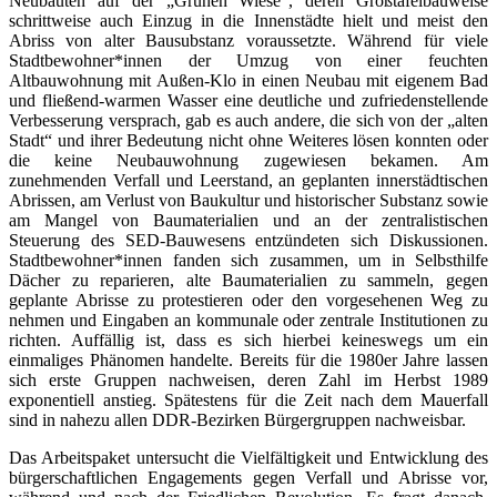
Neubauten auf der „Grünen Wiese“, deren Großtafelbauweise
schrittweise auch Einzug in die Innenstädte hielt und meist den
Abriss von alter Bausubstanz voraussetzte. Während für viele
Stadtbewohner*innen der Umzug von einer feuchten
Altbauwohnung mit Außen-Klo in einen Neubau mit eigenem Bad
und fließend-warmen Wasser eine deutliche und zufriedenstellende
Verbesserung versprach, gab es auch andere, die sich von der „alten
Stadt“ und ihrer Bedeutung nicht ohne Weiteres lösen konnten oder
die keine Neubauwohnung zugewiesen bekamen. Am
zunehmenden Verfall und Leerstand, an geplanten innerstädtischen
Abrissen, am Verlust von Baukultur und historischer Substanz sowie
am Mangel von Baumaterialien und an der zentralistischen
Steuerung des SED-Bauwesens entzündeten sich Diskussionen.
Stadtbewohner*innen fanden sich zusammen, um in Selbsthilfe
Dächer zu reparieren, alte Baumaterialien zu sammeln, gegen
geplante Abrisse zu protestieren oder den vorgesehenen Weg zu
nehmen und Eingaben an kommunale oder zentrale Institutionen zu
richten. Auffällig ist, dass es sich hierbei keineswegs um ein
einmaliges Phänomen handelte. Bereits für die 1980er Jahre lassen
sich erste Gruppen nachweisen, deren Zahl im Herbst 1989
exponentiell anstieg. Spätestens für die Zeit nach dem Mauerfall
sind in nahezu allen DDR-Bezirken Bürgergruppen nachweisbar.
Das Arbeitspaket untersucht die Vielfältigkeit und Entwicklung des
bürgerschaftlichen Engagements gegen Verfall und Abrisse vor,