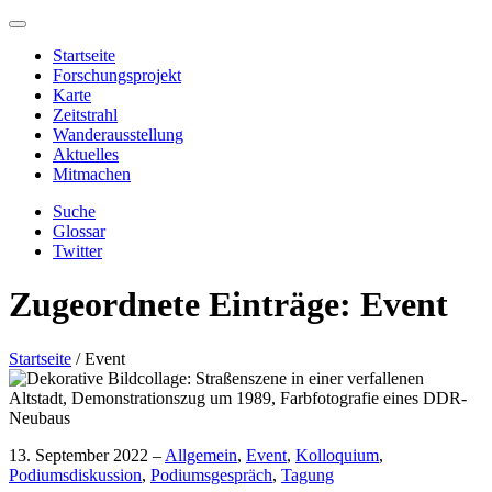
Startseite
Forschungsprojekt
Karte
Zeitstrahl
Wanderausstellung
Aktuelles
Mitmachen
Suche
Glossar
Twitter
Zugeordnete Einträge:
Event
Startseite
/
Event
13. September 2022 –
Allgemein
,
Event
,
Kolloquium
,
Podiumsdiskussion
,
Podiumsgespräch
,
Tagung