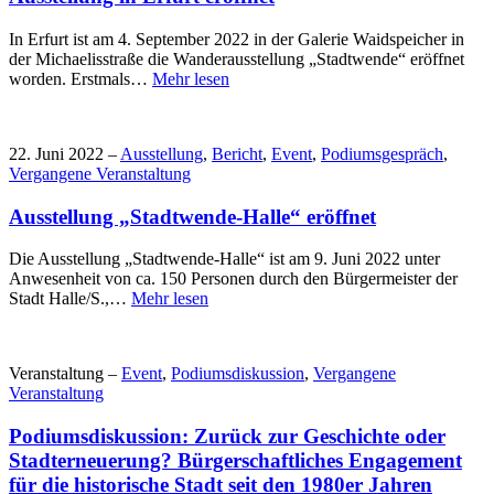
In Erfurt ist am 4. September 2022 in der Galerie Waidspeicher in
der Michaelisstraße die Wanderausstellung „Stadtwende“ eröffnet
worden. Erstmals…
Mehr lesen
22. Juni 2022 –
Ausstellung
,
Bericht
,
Event
,
Podiumsgespräch
,
Vergangene Veranstaltung
Ausstellung „Stadtwende-Halle“ eröffnet
Die Ausstellung „Stadtwende-Halle“ ist am 9. Juni 2022 unter
Anwesenheit von ca. 150 Personen durch den Bürgermeister der
Stadt Halle/S.,…
Mehr lesen
Veranstaltung –
Event
,
Podiumsdiskussion
,
Vergangene
Veranstaltung
Podiumsdiskussion: Zurück zur Geschichte oder
Stadterneuerung? Bürgerschaftliches Engagement
für die historische Stadt seit den 1980er Jahren