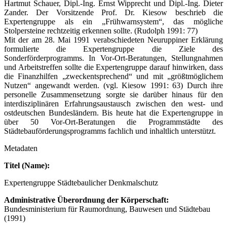
Hartmut Schauer, Dipl.-Ing. Ernst Wipprecht und Dipl.-Ing. Dieter
Zander. Der Vorsitzende Prof. Dr. Kiesow beschrieb die
Expertengruppe als ein „Frühwarnsystem“, das mögliche
Stolpersteine rechtzeitig erkennen sollte. (Rudolph 1991: 77)
Mit der am 28. Mai 1991 verabschiedeten Neuruppiner Erklärung
formulierte die Expertengruppe die Ziele des
Sonderförderprogramms. In Vor-Ort-Beratungen, Stellungnahmen
und Arbeitstreffen sollte die Expertengruppe darauf hinwirken, dass
die Finanzhilfen „zweckentsprechend“ und mit „größtmöglichem
Nutzen“ angewandt werden. (vgl. Kiesow 1991: 63) Durch ihre
personelle Zusammensetzung sorgte sie darüber hinaus für den
interdisziplinären Erfahrungsaustausch zwischen den west- und
ostdeutschen Bundesländern. Bis heute hat die Expertengruppe in
über 50 Vor-Ort-Beratungen die Programmstädte des
Städtebauförderungsprogramms fachlich und inhaltlich unterstützt.
Metadaten
Titel (Name):
Expertengruppe Städtebaulicher Denkmalschutz
Administrative Überordnung der Körperschaft:
Bundesministerium für Raumordnung, Bauwesen und Städtebau
(1991)