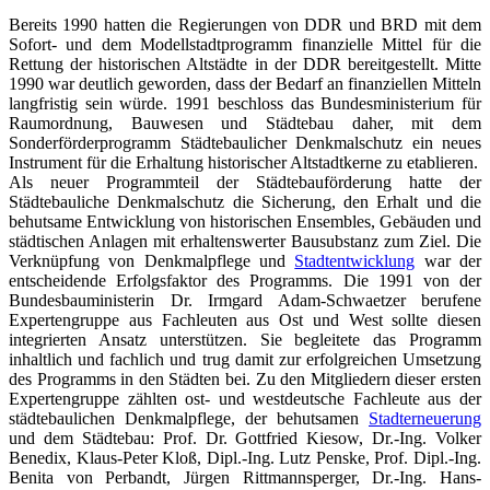
Bereits 1990 hatten die Regierungen von DDR und BRD mit dem
Sofort- und dem Modellstadtprogramm finanzielle Mittel für die
Rettung der historischen Altstädte in der DDR bereitgestellt. Mitte
1990 war deutlich geworden, dass der Bedarf an finanziellen Mitteln
langfristig sein würde. 1991 beschloss das Bundesministerium für
Raumordnung, Bauwesen und Städtebau daher, mit dem
Sonderförderprogramm Städtebaulicher Denkmalschutz ein neues
Instrument für die Erhaltung historischer Altstadtkerne zu etablieren.
Als neuer Programmteil der Städtebauförderung hatte der
Städtebauliche Denkmalschutz die Sicherung, den Erhalt und die
behutsame Entwicklung von historischen Ensembles, Gebäuden und
städtischen Anlagen mit erhaltenswerter Bausubstanz zum Ziel. Die
Verknüpfung von Denkmalpflege und
Stadtentwicklung
war der
entscheidende Erfolgsfaktor des Programms. Die 1991 von der
Bundesbauministerin Dr. Irmgard Adam-Schwaetzer berufene
Expertengruppe aus Fachleuten aus Ost und West sollte diesen
integrierten Ansatz unterstützen. Sie begleitete das Programm
inhaltlich und fachlich und trug damit zur erfolgreichen Umsetzung
des Programms in den Städten bei. Zu den Mitgliedern dieser ersten
Expertengruppe zählten ost- und westdeutsche Fachleute aus der
städtebaulichen Denkmalpflege, der behutsamen
Stadterneuerung
und dem Städtebau: Prof. Dr. Gottfried Kiesow, Dr.-Ing. Volker
Benedix, Klaus-Peter Kloß, Dipl.-Ing. Lutz Penske, Prof. Dipl.-Ing.
Benita von Perbandt, Jürgen Rittmannsperger, Dr.-Ing. Hans-