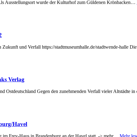
. Als Ausstellungsort wurde der Kulturhof zum Güldenen Krönbacken…
2
en Zukunft und Verfall https://stadtmuseumhalle.de/stadtwende-halle
nks Verlag
d Ostdeutschland Gegen den zunehmenden Verfall vieler Altstädte i
burg/Havel
g im Frey-Haus in Brandenburg an der Havel statt. -> mehr…
Mehr les