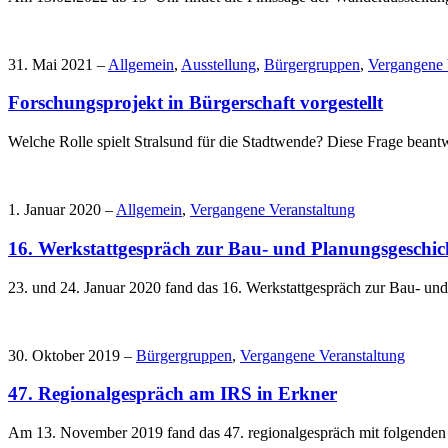
31. Mai 2021 –
Allgemein
,
Ausstellung
,
Bürgergruppen
,
Vergangene 
Forschungsprojekt in Bürgerschaft vorgestellt
Welche Rolle spielt Stralsund für die Stadtwende? Diese Frage bea
1. Januar 2020 –
Allgemein
,
Vergangene Veranstaltung
16. Werkstattgespräch zur Bau- und Planungsgeschi
23. und 24. Januar 2020 fand das 16. Werkstattgespräch zur Bau- 
30. Oktober 2019 –
Bürgergruppen
,
Vergangene Veranstaltung
47. Regionalgespräch am IRS in Erkner
Am 13. November 2019 fand das 47. regionalgespräch mit folgenden T