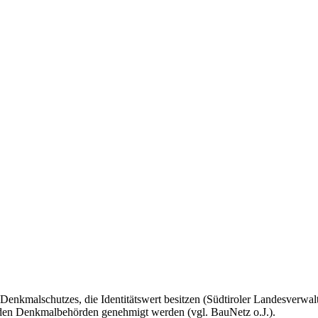
nkmalschutzes, die Identitätswert besitzen (Südtiroler Landesverwaltu
on den Denkmalbehörden genehmigt werden (vgl. BauNetz o.J.).