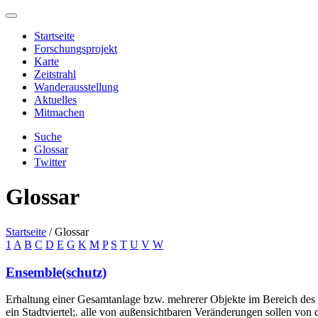
Startseite
Forschungsprojekt
Karte
Zeitstrahl
Wanderausstellung
Aktuelles
Mitmachen
Suche
Glossar
Twitter
Glossar
Startseite
/
Glossar
1
A
B
C
D
E
G
K
M
P
S
T
U
V
W
Ensemble(schutz)
Erhaltung einer Gesamtanlage bzw. mehrerer Objekte im Bereich des De
ein Stadtviertel;. alle von außensichtbaren Veränderungen sollen v